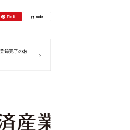
Pin it
note
関登録完了のお