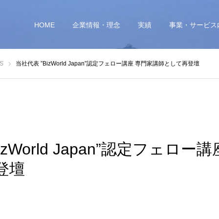
HOME
企業情報・理念
実績
事業・サービス
S
当社代表 ”BizWorld Japan”認定フェロー講座 専門家講師として再登壇
izWorld Japan”認定フェロー
登壇