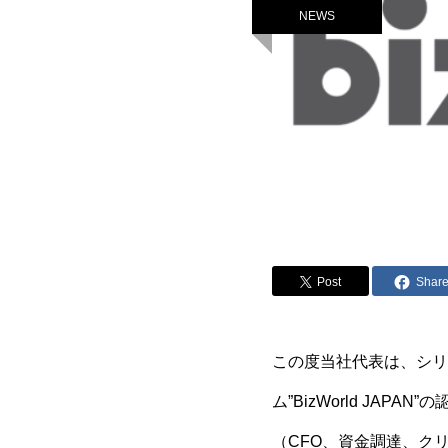
NEWS
Post
Shar
この度当社代表は、シリ
ム”BizWorld JA
（CFO、資金調達、ク