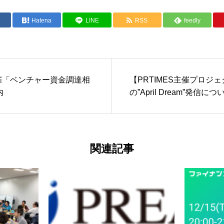
e
Hatena
LINE
RSS
feedly
O主催「ベンチャー資金調達相
【PRTIMES主催プロジ
内
の”April Dream”発信につ
関連記事