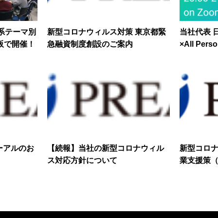
ネ系テーマ別
新型コロナウィルス対策 東京都緊
当社代表 
大阪で開催！
急融資制度創設のご案内
×All Pe
壇
ーアルのお
【続報】当社の新型コロナウィル
新型コロナ
ス対応方針について
業支援策