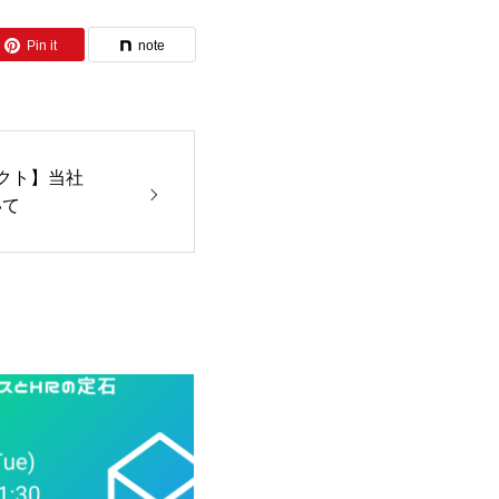
Pin it
note
ェクト】当社
いて