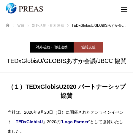
実績
対外活動・他社連携
TEDxGlobisU/GLOBISあすか会議/JBCC 協賛
ホーム
対外活動・他社連携
協賛支援
TEDxGlobisU/GLOBISあすか会議/JBCC 協賛
（１）TEDxGlobisU2020 パートナーシップ
協賛
当社は、2020年9月20日（日）に開催されたオンラインイベン
ト「
TEDxGlobisU
」2020の”
Logo Partner
“として協賛いたし
ました。